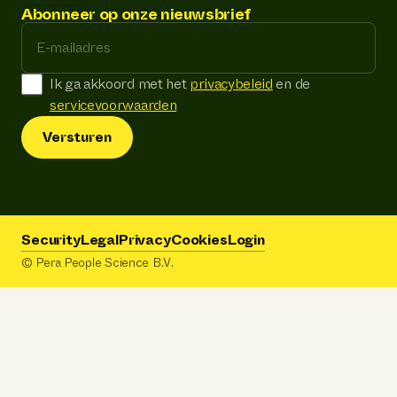
Abonneer op onze nieuwsbrief
E-mailadres
Ik ga akkoord met het
privacybeleid
en de
servicevoorwaarden
Versturen
Security
Legal
Privacy
Cookies
Login
© Pera People Science B.V.