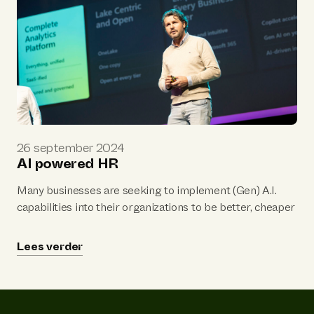
26 september 2024
AI powered HR
Many businesses are seeking to implement (Gen) A.I.
capabilities into their organizations to be better, cheaper
and fairer. Particularly in HR, there is huge potential to
improve talent decisions based on data rather than
Lees verder
intuition.