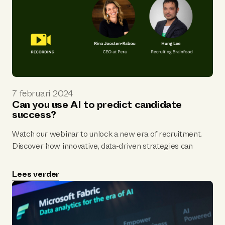
opschaalt of seizoensgebonden pieken beheert, deze
sessie biedt praktische inzichten om voorop te blijven in
de competitieve talentmarkt van vandaag. Reserveer nu
je plek en zet de eerste stap richting slimmer en sneller
werven.
7 februari 2024
Can you use AI to predict candidate
success?
Watch our webinar to unlock a new era of recruitment.
Discover how innovative, data-driven strategies can
transform your hiring process, boost your team's
efficiency, and increase your chances of securing top-
Lees verder
performers.