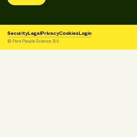
Security
Legal
Privacy
Cookies
Login
© Pera People Science B.V.