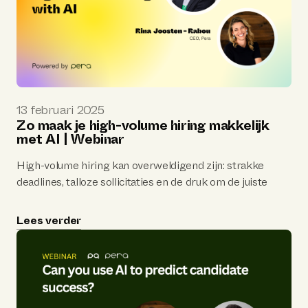
13 februari 2025
Zo maak je high-volume hiring makkelijk
met AI | Webinar
High-volume hiring kan overweldigend zijn: strakke
deadlines, talloze sollicitaties en de druk om de juiste
match te vinden. Maar met de kracht van AI kun je dit
proces transformeren tot een efficiënte en schaalbare
Lees verder
strategie. In dit webinar bespreken we hoe AI-gedreven
tools en technieken je kunnen helpen om grote aantal
sollicitatnten te beheren, beter onderbouwde
beslissingen te nemen met data en de candidate
experience te verbeteren. Of je nu snel een team