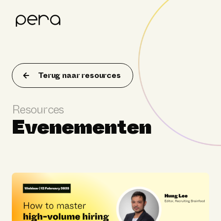
Product
Klantverhalen
Terug naar resources
Resources
Resources
Over Pera
Evenementen