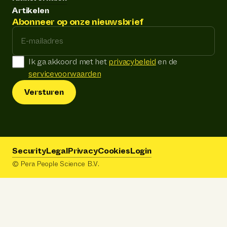
Artikelen
Abonneer op onze nieuwsbrief
E-mailadres
Ik ga akkoord met het
privacybeleid
en de
servicevoorwaarden
Versturen
Security
Legal
Privacy
Cookies
Login
© Pera People Science B.V.